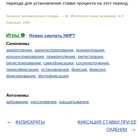
периода для установления ставки процента на этот период.
Большой экономический словарь. — М.: Институт новой экономики
.
А.Н.
Азрилиян
.
1997
.
Игры ⚽
Нужно сделать НИР?
Синонимы
:
закрепление
,
зарегистрирование
,
концентрация
,
концентрирование
,
прикрепление
,
регистрация
,
регистрирование
,
самофиксация
,
сосредоточение
,
термофиксация
,
установление
,
фиксаж
,
фиксинг
,
фиксирование
,
фотофиксация
Антонимы
:
забывание
,
рассеивание
,
расшатывание
ФИЗИОКРАТЫ
ФИКСАЦИЯ СТАВКИ ПРИ ЕЕ
ПАДЕНИИ