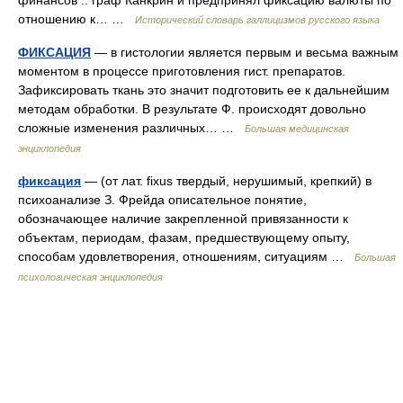
финансов .. граф Канкрин и предпринял фиксацию валюты по
отношению к… …
Исторический словарь галлицизмов русского языка
ФИКСАЦИЯ
— в гистологии является первым и весьма важным
моментом в процессе приготовления гист. препаратов.
Зафиксировать ткань это значит подготовить ее к дальнейшим
методам обработки. В результате Ф. происходят довольно
сложные изменения различных… …
Большая медицинская
энциклопедия
фиксация
— (от лат. fixus твердый, нерушимый, крепкий) в
психоанализе З. Фрейда описательное понятие,
обозначающее наличие закрепленной привязанности к
объектам, периодам, фазам, предшествующему опыту,
способам удовлетворения, отношениям, ситуациям …
Большая
психологическая энциклопедия