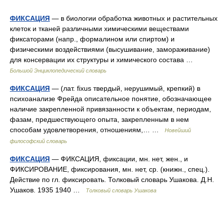
ФИКСАЦИЯ
— в биологии обработка животных и растительных
клеток и тканей различными химическими веществами
фиксаторами (напр., формалином или спиртом) и
физическими воздействиями (высушивание, замораживание)
для консервации их структуры и химического состава …
Большой Энциклопедический словарь
ФИКСАЦИЯ
— (лат. fixus твердый, нерушимый, крепкий) в
психоанализе Фрейда описательное понятие, обозначающее
наличие закрепленной привязанности к объектам, периодам,
фазам, предшествующего опыта, закрепленным в нем
способам удовлетворения, отношениям,… …
Новейший
философский словарь
ФИКСАЦИЯ
— ФИКСАЦИЯ, фиксации, мн. нет, жен., и
ФИКСИРОВАНИЕ, фиксирования, мн. нет, ср. (книжн., спец.).
Действие по гл. фиксировать. Толковый словарь Ушакова. Д.Н.
Ушаков. 1935 1940 …
Толковый словарь Ушакова